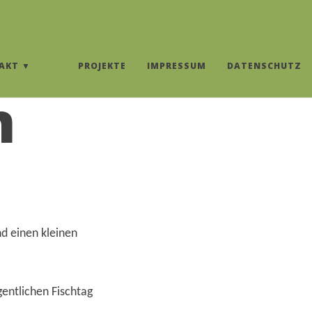
AKT
PROJEKTE
IMPRESSUM
DATENSCHUTZ
n
nd einen kleinen
gentlichen Fischtag