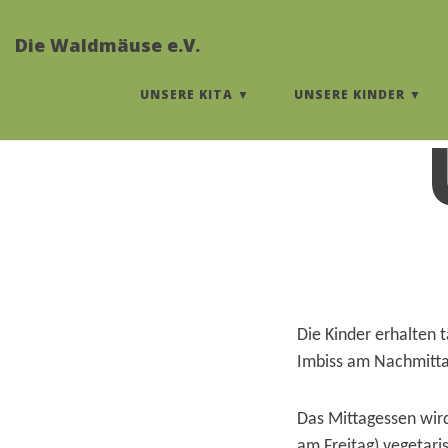
Die Waldmäuse e.V.
UNSERE KITA
UNSERE KINDER
Die Kinder erhalten t
Imbiss am Nachmitta
Das Mittagessen wird
am Freitag) vegetari